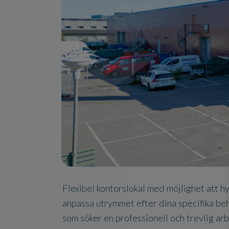
​​​​​​​Flexibel kontorslokal med möjlighet at
anpassa utrymmet efter dina specifika beh
som söker en professionell och trevlig arb