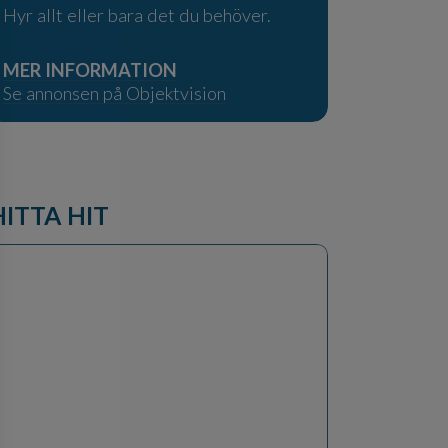
Hyr allt eller bara det du behöver.
MER INFORMATION
Se annonsen på Objektvision
HITTA HIT