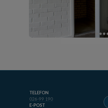
TELEFON
026-99 190
E-POST