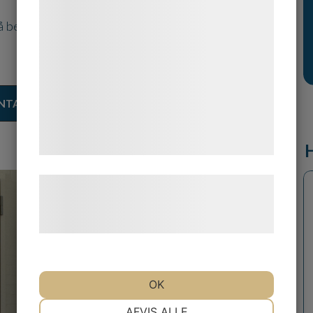
bedre brugeroplevelse, funktionalitet,
å berättar vi mer om hur vi kan anpassa lokalerna
statistik og marketing. Disse oplysninger
kan blive delt med annoncerings- og
analysepartnere, som kan kombinere dem
med data, du tidligere har givet dem eller
NTAKTA OSS
de har indsamlet gennem din brug af deres
tjenester. Ved at klikke på 'OK' giver du
samtykke til disse formål.
Læs mere om vores brug af cookies og
behandling af persondata på vores
hjemmeside.
OK
NØDVENDIGE
PRÆFERENCER
AFVIS ALLE